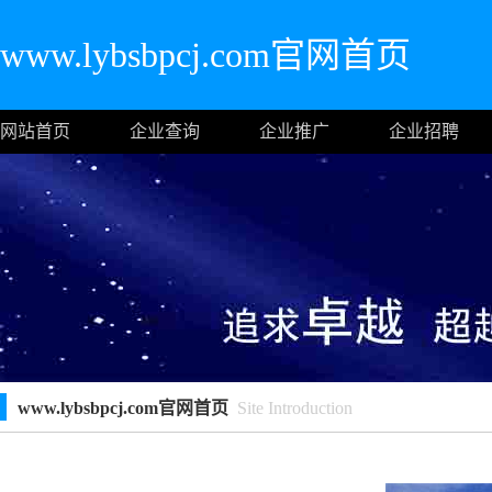
www.lybsbpcj.com官网首页
网站首页
企业查询
企业推广
企业招聘
www.lybsbpcj.com官网首页
Site Introduction