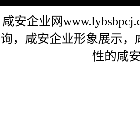
咸安企业网www.lybsbp
询，咸安企业形象展示，
性的咸